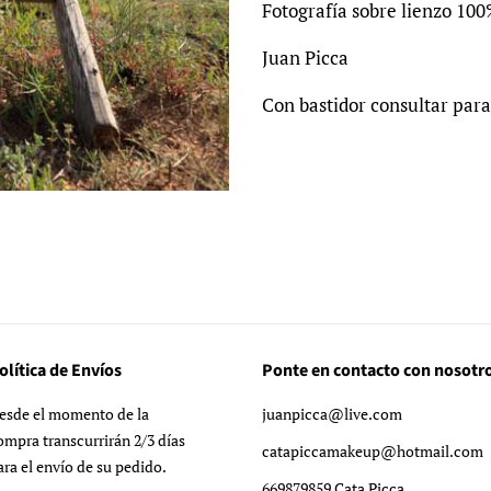
Fotografía sobre lienzo 10
Juan Picca
Con bastidor consultar para
olítica de Envíos
Ponte en contacto con nosotr
esde el momento de la
juanpicca@live.com
ompra transcurrirán 2/3 días
catapiccamakeup@hotmail.com
ara el envío de su pedido.
669879859 Cata Picca