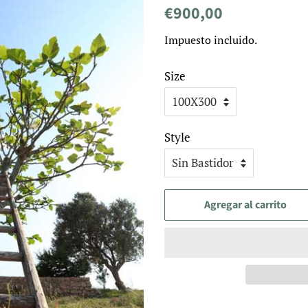
Precio
Precio
€900,00
habitual
de
Impuesto incluido.
venta
Size
Style
Agregar al carrito