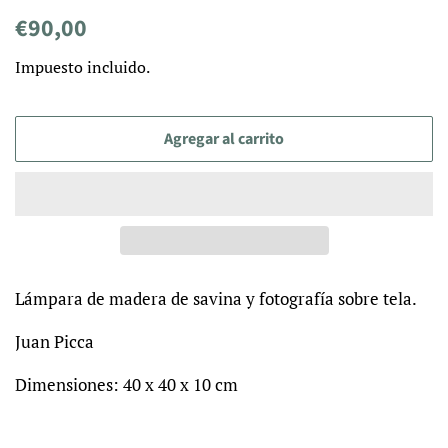
Precio
Precio
€90,00
habitual
de
Impuesto incluido.
venta
Agregar al carrito
Lámpara de madera de savina y fotografía sobre tela.
Juan Picca
Dimensiones: 40 x 40 x 10 cm