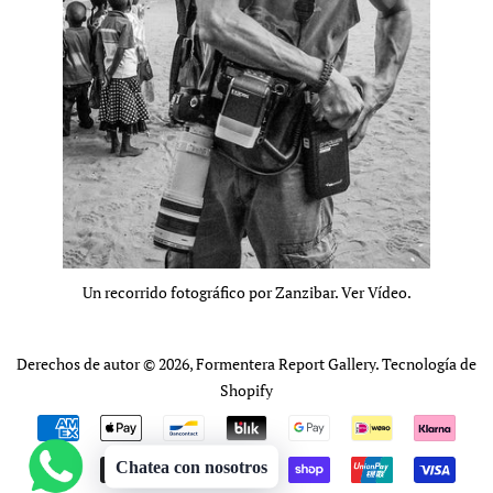
Un recorrido fotográfico por Zanzibar. Ver Vídeo.
Derechos de autor © 2026,
Formentera Report Gallery
.
Tecnología de
Shopify
Métodos
de
Chatea con nosotros
pago