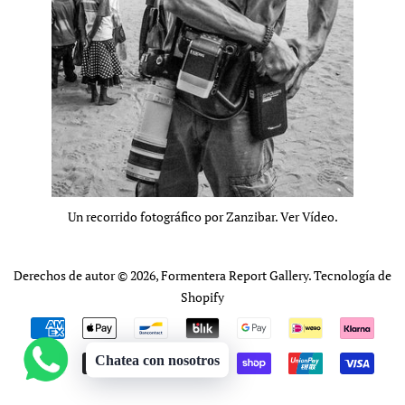
Un recorrido fotográfico por Zanzibar. Ver Vídeo.
Derechos de autor © 2026,
Formentera Report Gallery
.
Tecnología de
Shopify
Métodos
de
Chatea con nosotros
pago