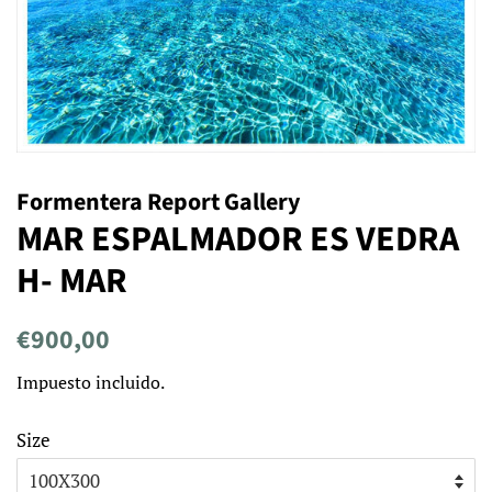
Formentera Report Gallery
MAR ESPALMADOR ES VEDRA
H- MAR
Precio
Precio
€900,00
habitual
de
Impuesto incluido.
venta
Size