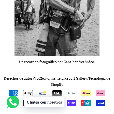
Un recorrido fotográfico por Zanzibar. Ver Vídeo.
Derechos de autor © 2026,
Formentera Report Gallery
.
Tecnología de
Shopify
Métodos
de
Chatea con nosotros
pago