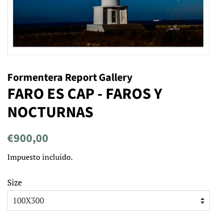
Formentera Report Gallery
FARO ES CAP - FAROS Y
NOCTURNAS
Precio
Precio
€900,00
habitual
de
Impuesto incluido.
venta
Size