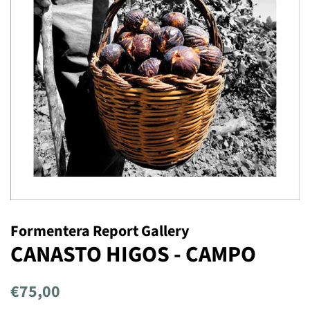
Formentera Report Gallery
CANASTO HIGOS - CAMPO
Precio
Precio
€75,00
habitual
de