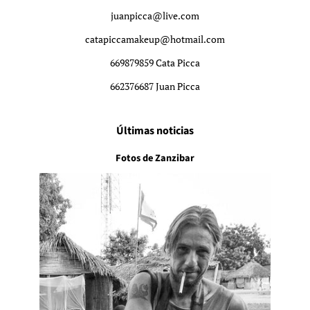
juanpicca@live.com
catapiccamakeup@hotmail.com
669879859 Cata Picca
662376687 Juan Picca
Últimas noticias
Fotos de Zanzibar