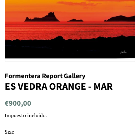
Formentera Report Gallery
ES VEDRA ORANGE - MAR
Precio
Precio
€900,00
habitual
de
Impuesto incluido.
venta
Size